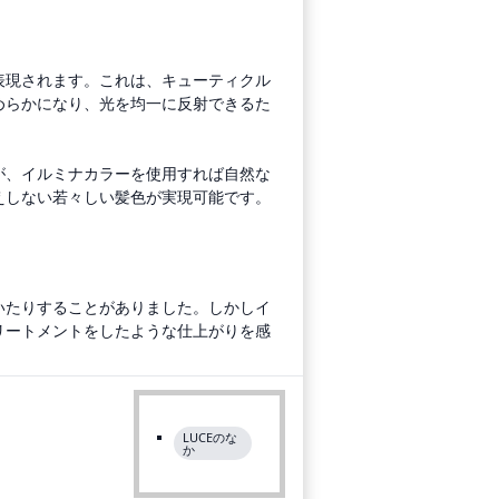
表現されます。これは、キューティクル
めらかになり、光を均一に反射できるた
が、イルミナカラーを使用すれば自然な
えしない若々しい髪色が実現可能です。
いたりすることがありました。しかしイ
リートメントをしたような仕上がりを感
落ちた髪にも優しく、繰り返し染めても
す。
LUCEのな
か
髪を染め上げることを目的とし