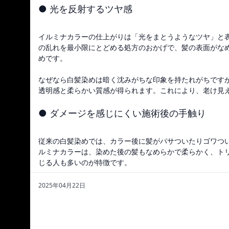
● 光を反射するツヤ感
イルミナカラーの仕上がりは「光をまとうようなツヤ」と
の乱れを最小限にとどめる処方のおかげで、髪の表面がな
めです。
なぜなら白髪染めは暗く沈みがちな印象を持たれがちです
透明感と柔らかい質感が得られます。これにより、老け見
● ダメージを感じにくい施術後の手触り
従来の白髪染めでは、カラー後に髪がパサついたりゴワつ
ルミナカラーは、染めた後の髪もなめらかで柔らかく、ト
じる人も多いのが特徴です。
更に特にエイジング毛（細くなってきた髪）やハリコシが
2025年04月22日
パサつきにくいため、白髪が増えてきた世代にぴったりで
一方、従来の白髪染め（グレイカラー）は、しっかりと白
色味が濃く重くなりやすい傾向があります。