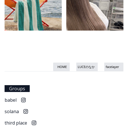
HOME
LUCEのなか
facelayer
Groups
babel
solana
third place