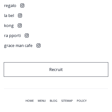
regalo
la bel
kong
ra pporti
grace man cafe
Recruit
footer nav
HOME
MENU
BLOG
SITEMAP
POLICY