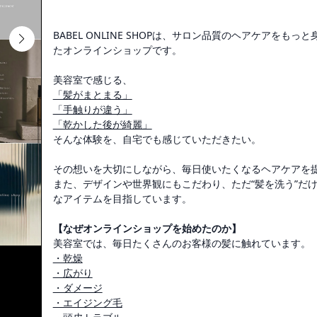
BABEL ONLINE SHOPは、サロン品質のヘアケアを
たオンラインショップです。
美容室で感じる、
「髪がまとまる」
「手触りが違う」
「乾かした後が綺麗」
そんな体験を、自宅でも感じていただきたい。
その想いを大切にしながら、毎日使いたくなるヘアケアを
また、デザインや世界観にもこだわり、ただ“髪を洗う”だ
なアイテムを目指しています。
【なぜオンラインショップを始めたのか】
美容室では、毎日たくさんのお客様の髪に触れています。
・乾燥
・広がり
・ダメージ
・エイジング毛