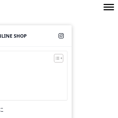
INE SHOP
に