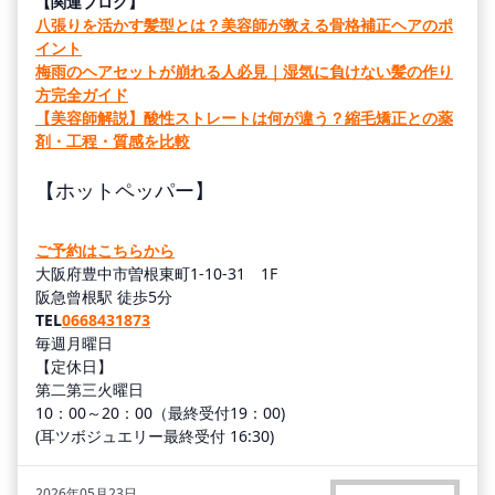
【関連ブログ】
八張りを活かす髪型とは？美容師が教える骨格補正ヘアのポ
イント
梅雨のヘアセットが崩れる人必見｜湿気に負けない髪の作り
方完全ガイド
【美容師解説】酸性ストレートは何が違う？縮毛矯正との薬
剤・工程・質感を比較
【ホットペッパー】
ご予約はこちらから
大阪府豊中市曽根東町1-10-31 1F
阪急曾根駅 徒歩5分
TEL
0668431873
毎週月曜日
【定休日】
第二第三火曜日
10：00～20：00（最終受付19：00)
(耳ツボジュエリー最終受付 16:30)
2026年05月23日