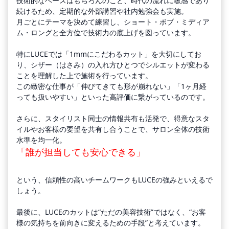
技術的なベースはもちろんのこと、時代の流れに敏感であり
続けるため、定期的な外部講習や社内勉強会も実施。
月ごとにテーマを決めて練習し、ショート・ボブ・ミディア
ム・ロングと全方位で技術力の底上げを図っています。
特にLUCEでは「1mmにこだわるカット」を大切にしてお
り、シザー（はさみ）の入れ方ひとつでシルエットが変わる
ことを理解した上で施術を行っています。
この緻密な仕事が「伸びてきても形が崩れない」「1ヶ月経
っても扱いやすい」といった高評価に繋がっているのです。
さらに、スタイリスト同士の情報共有も活発で、得意なスタ
イルやお客様の要望を共有し合うことで、サロン全体の技術
水準を均一化。
「誰が担当しても安心できる」
という、信頼性の高いチームワークもLUCEの強みといえるで
しょう。
最後に、LUCEのカットは“ただの美容技術”ではなく、“お客
様の気持ちを前向きに変えるための手段”と考えています。