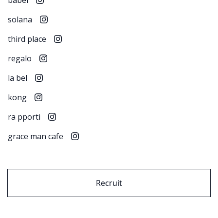
babel
solana
third place
regalo
la bel
kong
ra pporti
grace man cafe
Recruit